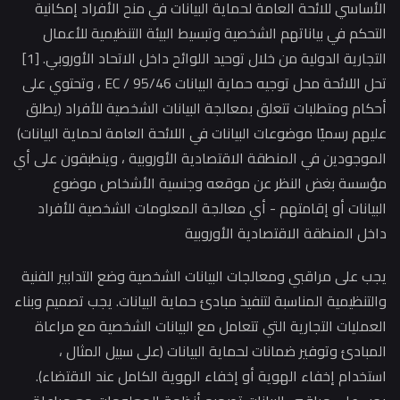
ساسي للائحة العامة لحماية البيانات في منح الأفراد إمكانية
حكم في بياناتهم الشخصية وتبسيط البيئة التنظيمية للأعمال
التجارية الدولية من خلال توحيد اللوائح داخل الاتحاد الأوروبي. [1]
تحل اللائحة محل توجيه حماية البيانات 95/46 / EC ، وتحتوي على
ام ومتطلبات تتعلق بمعالجة البيانات الشخصية للأفراد (يطلق
هم رسميًا موضوعات البيانات في اللائحة العامة لحماية البيانات)
وجودين في المنطقة الاقتصادية الأوروبية ، وينطبقون على أي
سة بغض النظر عن موقعه وجنسية الأشخاص موضوع
يانات أو إقامتهم - أي معالجة المعلومات الشخصية للأفراد
ل المنطقة الاقتصادية الأوروبية
 على مراقبي ومعالجات البيانات الشخصية وضع التدابير الفنية
تنظيمية المناسبة لتنفيذ مبادئ حماية البيانات. يجب تصميم وبناء
مليات التجارية التي تتعامل مع البيانات الشخصية مع مراعاة
بادئ وتوفير ضمانات لحماية البيانات (على سبيل المثال ،
خدام إخفاء الهوية أو إخفاء الهوية الكامل عند الاقتضاء).