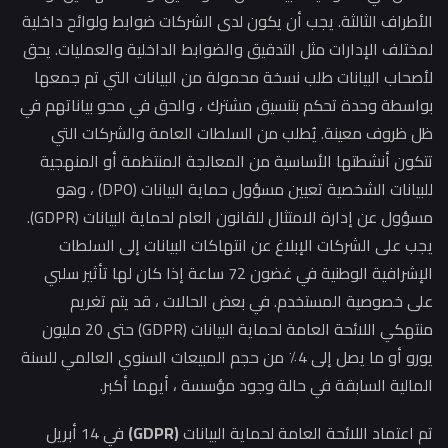
طراف الثالثة. يجب أن يكون لدى الشركات ضوابط ولوائح داخلية
تلف الإدارات مثل التدقيق والضوابط الداخلية والعمليات. يحق
حاب البيانات طلب نسخة محمولة من البيانات التي تم جمعها
سطة وحدة تحكم بتنسيق مشترك ، والحق في محو بياناتهم في
ظروف معينة. يُطلب من السلطات العامة والشركات التي
ون أنشطتها الأساسية من المعالجة المنتظمة أو المنهجية
للبيانات الشخصية تعيين مسؤول حماية البيانات (DPO) ، وهو
مسؤول عن إدارة الامتثال للقانون العام لحماية البيانات (GDPR).
 على الشركات الإبلاغ عن انتهاكات البيانات إلى السلطات
الإشرافية الوطنية في غضون 72 ساعة إذا كان لها تأثير سلبي
 خصوصية المستخدم. في بعض الحالات ، قد يتم تغريم
منتهكي اللائحة العامة لحماية البيانات (GDPR) حتى 20 مليون
يورو أو ما يصل إلى 4٪ من حجم المبيعات السنوي العالمي للسنة
الية السابقة في حالة وجود مؤسسة ، أيهما أكبر.
اعتماد اللائحة العامة لحماية البيانات
(GDPR)
في 14 أبريل