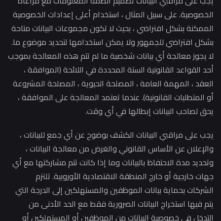
 على مراقبي البيانات تصميم أنظمة المعلومات مع مراعاة
صوصية. على سبيل المثال ، استخدام أعلى إعدادات الخصوصية
مكنة بشكل افتراضي ، بحيث لا تكون مجموعات البيانات متاحة
ل افتراضي للجمهور ولا يمكن استخدامها لتحديد موضوع ما.
يجوز معالجة أي بيانات شخصية ما لم تتم هذه المعالجة بموجب
 القواعد القانونية الستة المحددة في اللائحة (الموافقة ،
قد ، المهمة العامة ، المصلحة الحيوية ، المصلحة المشروعة
المتطلبات القانونية). عندما تعتمد المعالجة على الموافقة ،
 لصاحب البيانات إبطالها في أي وقت.
 على مراقبي البيانات الكشف بوضوح عن أي جمع للبيانات ،
إعلان عن الأساس القانوني والغرض من معالجة البيانات ،
ديد مدة الاحتفاظ بالبيانات وما إذا كانت تتم مشاركتها مع أي
ت خارجية أو خارج المنطقة الاقتصادية الأوروبية. تلتزم
ركات بحماية بيانات الموظفين والمستهلكين إلى الدرجة التي
 فيها استخراج البيانات الضرورية فقط مع الحد الأدنى من
دخل في خصوصية البيانات من الموظفين أو المستهلكين أو