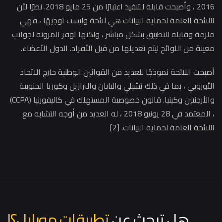
2016 ، وأصبحت قابلة للتنفيذ اعتبارًا من 25 مايو 2018. نظرًا لأن
ائحة العامة لحماية البيانات هي لائحة وليست توجيهًا ، فهي
مة وقابلة للتطبيق بشكل مباشر ، ولكنها توفر المرونة لجوانب
نة من اللوائح ليتم تعديلها من قبل الأفراد. الدول الأعضاء.
حت اللائحة نموذجًا للعديد من القوانين الوطنية خارج الاتحاد
وروبي ، بما في ذلك تشيلي واليابان والبرازيل وكوريا الجنوبية
والأرجنتين وكينيا. قانون خصوصية المستهلك في كاليفورنيا (CCPA)
، المعتمد في 28 يونيو 2018 ، له العديد من أوجه التشابه مع
ئحة العامة لحماية البيانات. [2]
هل تبحث عن
تطبيقات موبايل؟
|