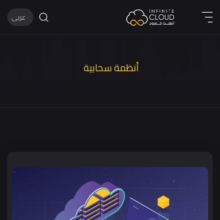
عربى
English
عربى
أنظمة سحابية