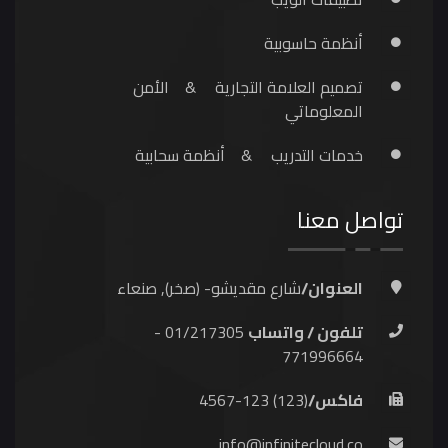
أنظمة حاسوبية
تصميم العلامة التجارية
&
الأمن
المعلوماتي
خدمات التدريب
&
أنظمة سحابية
تواصل معنا
العنوان/
شارع مقديشو- (صخر), صنعاء
تلفون / واتساب
01/217305 -
771996664
فاكس/
(123) 123-4567
info@infinitecloud.co