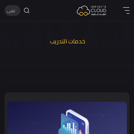
عربى
English
عربى
خدمات التدريب