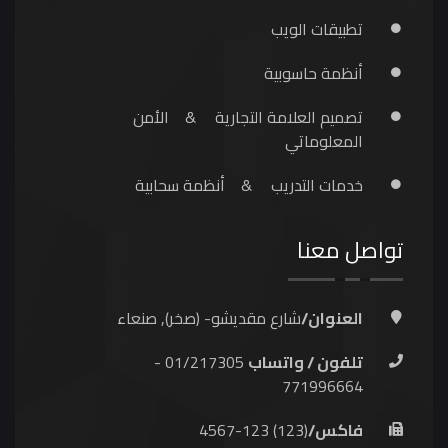
تطبيقات الويب
أنظمة حاسوبية
تصميم العلامة التجارية
&
الأمن
المعلوماتي
خدمات التدريب
&
أنظمة سحابية
تواصل معنا
العنوان/
شارع مقديشو- (صخر), صنعاء
تلفون / واتساب
01/217305 -
771996664
فاكس/
(123) 123-4567